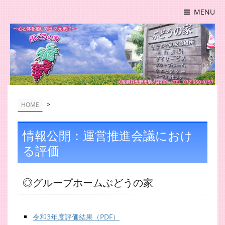
MENU
>
HOME
情報公開：運営推進会議におけ
る評価
◎グループホームぶどうの家
令和3年度評価結果（PDF）