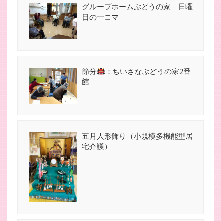
グループホームぶどうの家 日曜
日の一コマ
節分
：ちいさなぶどうの家2番
館
五月人形飾り（小規模多機能型居
宅介護）