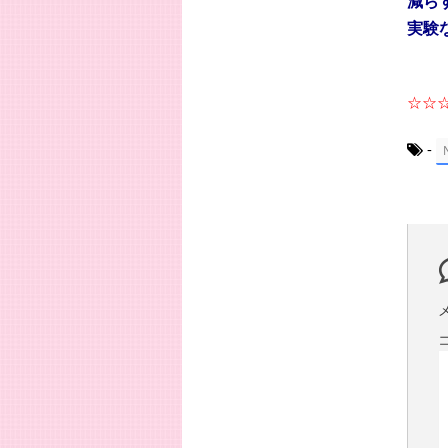
減ら
実験
☆☆
-