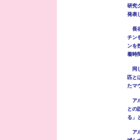
研究
発表
長谷
チン
ンを
着時
同じ
匹と
たマ
アル
との
る」
アル