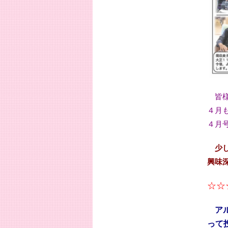
皆様
４月
４月
少し
興味
☆☆
ア
って