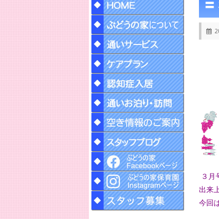
〓
2
３月
出来
今回