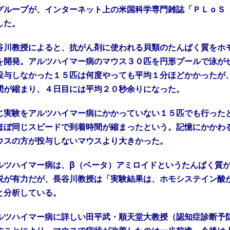
グループが、インターネット上の米国科学専門雑誌「ＰＬｏＳ
した。
川教授によると、抗がん剤に使われる貝類のたんぱく質をホ
を開発。アルツハイマー病のマウス３０匹を円形プールで泳が
投与しなかった１５匹は何度やっても平均１分ほどかかったが
間が縮まり、４日目には平均２０秒余りになった。
実験をアルツハイマー病にかかっていない１５匹でも行った
ほぼ同じスピードで到着時間が縮まったという。記憶にかかわ
ウスの方が投与しないマウスより大きかった。
ツハイマー病は、β（ベータ）アミロイドというたんぱく質が
説が有力だが、長谷川教授は「実験結果は、ホモシステイン酸
と分析している。
ツハイマー病に詳しい田平武・順天堂大教授（認知症診断予