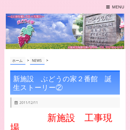
MENU
>
>
ホーム
NEWS
新施設 ぶどうの家２番館 誕
生ストーリー②
2011/12/11
新施設 工事現
場