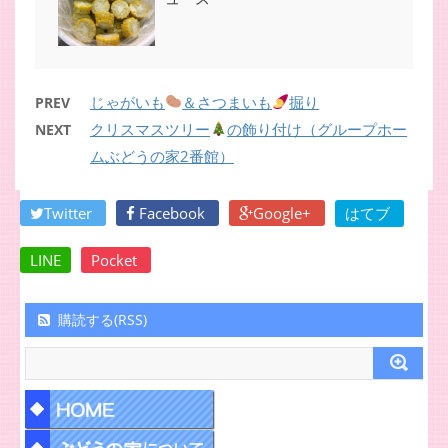
じゃがいも
＆さつまいも
掘り
PREV
クリスマスツリー
の飾り付け（グループホー
NEXT
ムぶどうの家2番館）
Twitter
Facebook
Google+
はてブ
LINE
Pocket
購読する(RSS)